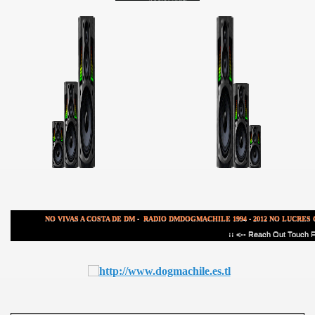
wnloads BOOTLEGS(BY DR. Disco) ARGENTINA
NO VIVAS A COSTA DE DM - RADIO DMDOGMACHILE 1994 - 2012 NO LUCRES 
¡¡ <-- Reach Out Touch Fa